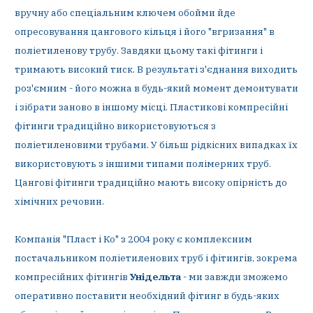
вручну або спеціальним ключем обойми йде
опресовування цангового кільця і його "вгризання" в
поліетиленову трубу. Завдяки цьому такі фітинги і
тримають високий тиск. В результаті з'єднання виходить
роз'ємним - його можна в будь-який момент демонтувати
і зібрати заново в іншому місці. Пластикові компресійні
фітинги традиційно використовуються з
поліетиленовими трубами. У більш рідкісних випадках їх
використовують з іншими типами полімерних труб.
Цангові фітинги традиційно мають високу опірність до
хімічних речовин.
Компанія "Пласт і Ко" з 2004 року є комплексним
постачальником поліетиленових труб і фітингів, зокрема
компресійних фітингів
Унідельта
- ми завжди зможемо
оперативно поставити необхідний фітинг в будь-яких