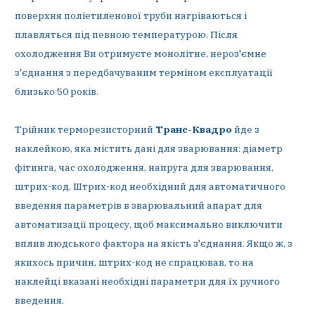
поверхня поліетиленової труби нагріваються і
плавляться під певною температурою. Після
охолодження Ви отримуєте монолітне, нероз'ємне
з'єднання з передбачуваним терміном експлуатації
близько 50 років.
Трійник терморезисторний
Транс-Квадро
йде з
наклейкою, яка містить дані для зварювання: діаметр
фітинга, час охолодження, напруга для зварювання,
штрих-код. Штрих-код необхідний для автоматичного
введення параметрів в зварювальний апарат для
автоматизації процесу, щоб максимально виключити
вплив людського фактора на якість з'єднання. Якщо ж, з
якихось причин, штрих-код не спрацював, то на
наклейці вказані необхідні параметри для їх ручного
введення.