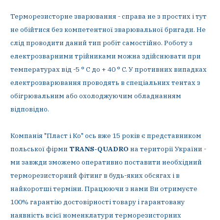
Терморезисторне зварювання - справа не з простих і тут
не обійтися без компетентної зварювальної бригади. Не
слід проводити даний тип робіт самостійно. Роботу з
електрозварними трійниками можна здійснювати при
температурах від -5 ° C до + 40 ° C. У противних випадках
електрозварювання проводять в спеціальних тентах з
обігрювальним або охолоджуючим обладнанням
відповідно.
Компанія "Пласт і Ко" ось вже 15 років є представником
польської фірми
TRANS-QUADRO
на території України -
ми завжди зможемо оперативно поставити необхідний
терморезисторний фітинг в будь-яких обсягах і в
найкоротші терміни. Працюючи з нами Ви отримуєте
100% гарантію достовірності товару і гарантовану
наявність всієї номенклатури терморезисторних