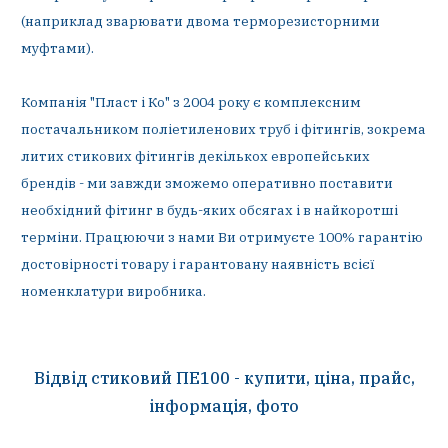
(наприклад зварювати двома терморезисторними
муфтами).
Компанія "Пласт і Ко" з 2004 року є комплексним
постачальником поліетиленових труб і фітингів, зокрема
литих стикових фітингів декількох европейських
брендів - ми завжди зможемо оперативно поставити
необхідний фітинг в будь-яких обсягах і в найкоротші
терміни. Працюючи з нами Ви отримуєте 100% гарантію
достовірності товару і гарантовану наявність всієї
номенклатури виробника.
Відвід стиковий ПЕ100 - купити, ціна, прайс,
інформація, фото