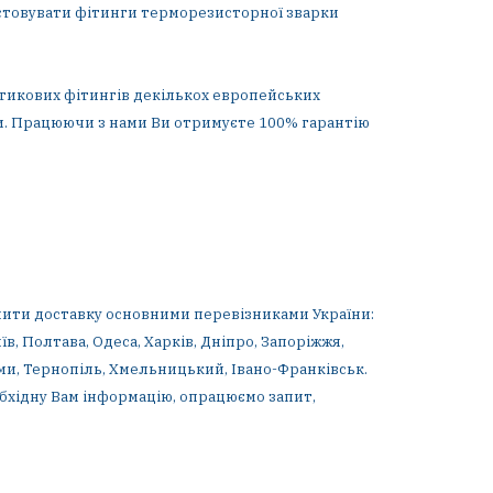
истовувати фітинги терморезисторної зварки
стикових фітингів декількох европейських
ни. Працюючи з нами Ви отримуєте 100% гарантію
мити доставку основними перевізниками України:
в, Полтава, Одеса, Харків, Дніпро, Запоріжжя,
уми, Тернопіль, Хмельницький, Івано-Франківськ.
обхідну Вам інформацію, опрацюємо запит,