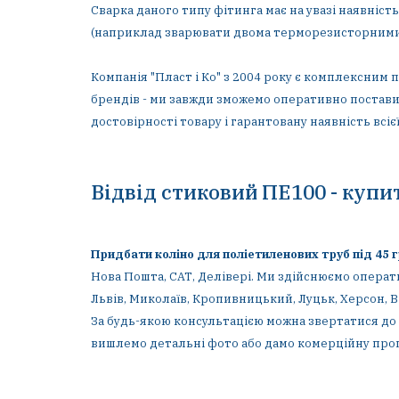
Сварка даного типу фітинга має на увазі наявніс
(наприклад зварювати двома терморезисторними
Компанія "Пласт і Ко" з 2004 року є комплексним
брендів - ми завжди зможемо оперативно постави
достовірності товару і гарантовану наявність всі
Відвід стиковий ПЕ100 - купит
Придбати коліно для поліетиленових труб під 45 
Нова Пошта, САТ, Делівері. Ми здійснюємо оператив
Львів, Миколаїв, Кропивницький, Луцьк, Херсон, В
За будь-якою консультацією можна звертатися до 
вишлемо детальні фото або дамо комерційну проп