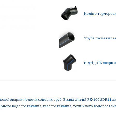
Коліно терморези
Труба поліетиле
Відвід ПЕ зварни
икової зварки поліетиленових труб. Відвід литий PE-100 SDR11
апірного водопостачання, газопостачання, технічного водопостача