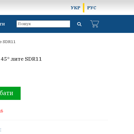
УКР
РУС
ти
те SDR11
 45° лите SDR11
бати
26
: