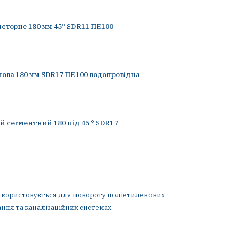
сторне 180 мм 45° SDR11 ПЕ100
нова 180 мм SDR17 ПЕ100 водопровідна
й сегментний 180 під 45 ° SDR17
 використовується для повороту поліетиленових
ння та каналізаційних системах.