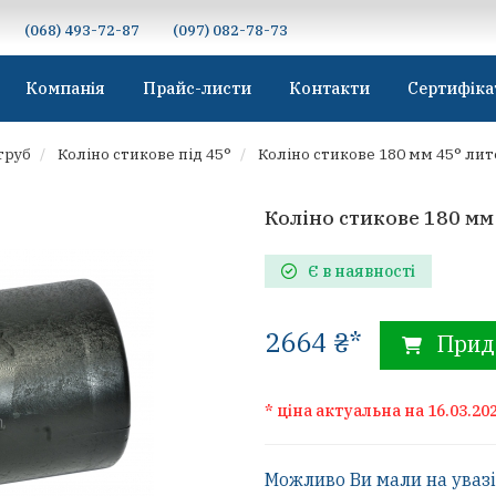
(068) 493-72-87
(097) 082-78-73
Компанія
Прайс-листи
Контакти
Сертифіка
труб
Коліно стикове під 45°
Коліно стикове 180 мм 45° ли
Коліно стикове 180 мм
Є в наявності
2664 ₴*
Прид
* ціна актуальна на 16.03.20
Можливо Ви мали на увазі