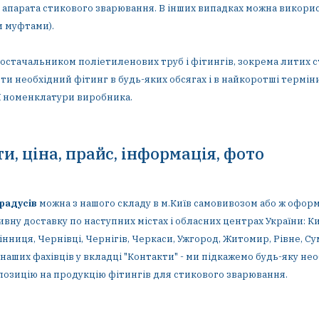
ть апарата стикового зварювання. В інших випадках можна викор
 муфтами).
 постачальником поліетиленових труб і фітингів, зокрема литих 
ти необхідний фітинг в будь-яких обсягах і в найкоротші термі
єї номенклатури виробника.
и, ціна, прайс, інформація, фото
градусів
можна з нашого складу в м.Київ самовивозом або ж офор
ну доставку по наступних містах і обласних центрах України: Киї
інниця, Чернівці, Чернігів, Черкаси, Ужгород, Житомир, Рівне, С
наших фахівців у вкладці "Контакти" - ми підкажемо будь-яку не
озицію на продукцію фітингів для стикового зварювання.